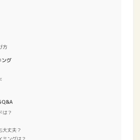
び方
キング
ド
Q&A
ドは？
も大丈夫？
イミングは？